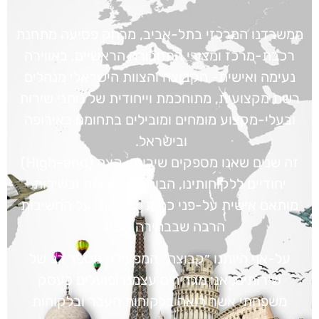
ממשרדנו המרכזי בתל-אביב, מרחק פסיעה מתחנת
רכבת-מרכז ומצירי התחבורה הראשיים, באווירה
נעימה ואישית- הקבוצה והצוות הישראלי מנהלים
רשת מקצועית, מתוחכמת וייחודית של נותני שירות
ובעלי-מקצוע מומחים ומובילים בתחומם באירופה
ובישראל.
זה שנים שאנו מספקים שירותי-קצה (High-end)
יחודיים ללקוחותינו, הבוחרים באיכות ובשירות
מותאם אישית על-פני כמות ופשטות, על החשיבות
הרבה שבבחירה שכזו.
על-אף היותנו ״קבוצה״ המפעילה מספר רב של
שירותים, אנו מגדירים עצמנו ופועלים כעסק
משפחתי אשר רואה בלקוחות העבר ובלקוחות