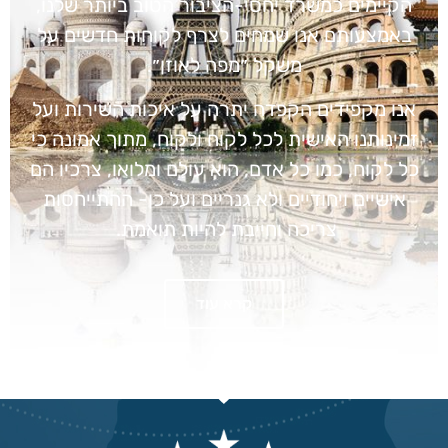
הקיימים כמשרד יחסי-הציבור הטוב ביותר שלנו,
באמצעותם אנו שמחים לצרף לקוחות חדשים על
משקל ״מפה לאוזן״.
אנו מקפידים הקפדה יתרה על איכות השירות ועל
זמינותנו האישית לכל לקוח ולקוח, מתוך אמונה כי
כל לקוח, כמו כל אדם, הוא עולם ומלואו, צרכיו הם
אישיים ויחודיים ולא גנריים ועל כן- ההתייחסות
צריכה וחייבת להיות תואמת.
קרא עוד